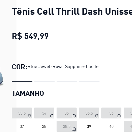
Tênis Cell Thrill Dash Uniss
R$ 549,99
Tênis Cell Thrill Dash Un
COR:
Blue Jewel-Royal Sapphire-Lucite
TAMANHO
33.5
34
35
35.5
36
3
37
38
38.5
39
40
4