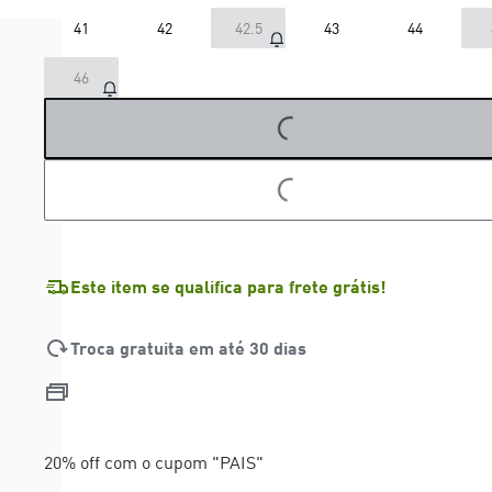
41
42
42.5
43
44
46
LOADING...
LOADING...
Este item se qualifica para frete grátis!
Troca gratuita em até 30 dias
20% off com o cupom "PAIS"