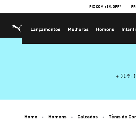
Skip
PIX COM +5% OFF*
FR
to
Content
Lançamentos
Mulheres
Homens
Infanti
+ 20%
Home
Homens
Calçados
Tênis de Cor