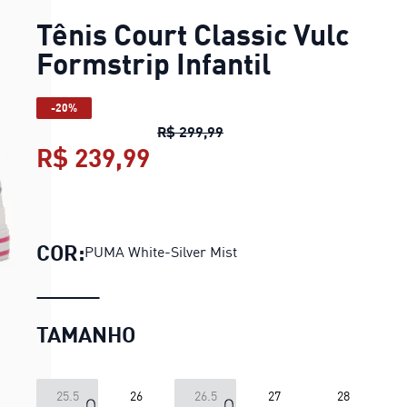
Tênis Court Classic Vulc
Formstrip Infantil
-20%
Tênis Court Classic Vulc For
R$ 299,99
R$ 239,99
Tênis Court Classic Vulc F
COR:
PUMA White-Silver Mist
TAMANHO
25.5
26
26.5
27
28