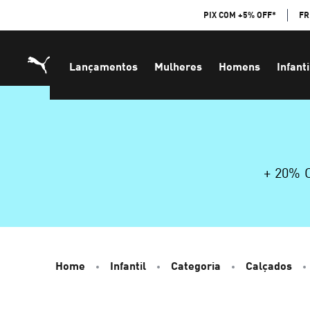
Skip
PIX COM +5% OFF*
FR
to
Content
Lançamentos
Mulheres
Homens
Infanti
+ 20%
Home
Infantil
Categoria
Calçados