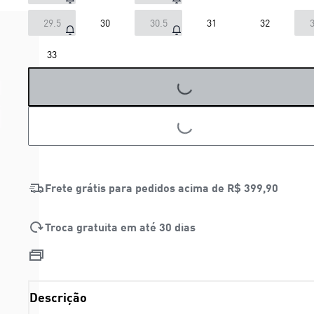
29.5
30
30.5
31
32
3
33
LOADING...
LOADING...
Frete grátis para pedidos acima de
R$ 399,90
Troca gratuita em até 30 dias
Descrição