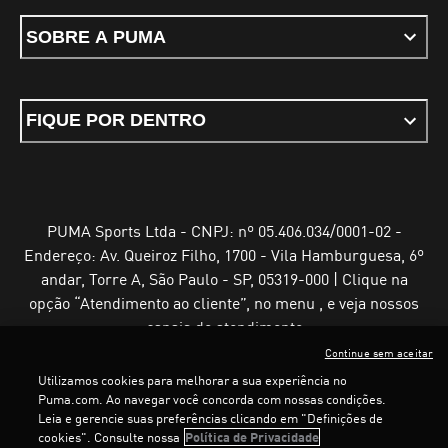
SOBRE A PUMA
FIQUE POR DENTRO
PUMA Sports Ltda - CNPJ: nº 05.406.034/0001-02 -
Endereço: Av. Queiroz Filho, 1700 - Vila Hamburguesa, 6º
andar, Torre A, São Paulo - SP, 05319-000 | Clique na
opção “Atendimento ao cliente”, no menu , e veja nossos
canais de atendimento
Continue sem aceitar
Utilizamos cookies para melhorar a sua experiência no
Puma.com. Ao navegar você concorda com nossas condições.
Leia e gerencie suas preferências clicando em "Definições de
Termos e Condições de Uso
Política de Privacidade
cookies". Consulte nossa
Política de Privacidade
Configurador de cookies