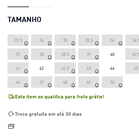
TAMANHO
33.5
34
35
35.5
36
36.
37
38
38.5
39
40
40.
41
42
42.5
43
44
45
46
47
48
49
50
Este item se qualifica para frete grátis!
Troca gratuita em até 30 dias