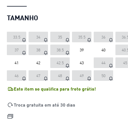
TAMANHO
33.5
34
35
35.5
36
36.
37
38
38.5
39
40
40.
41
42
42.5
43
44
45
46
47
48
49
50
Este item se qualifica para frete grátis!
Troca gratuita em até 30 dias