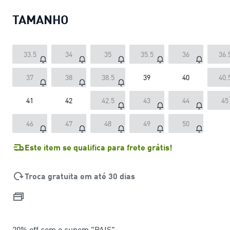
TAMANHO
33.5
34
35
35.5
36
36.
37
38
38.5
39
40
40.
41
42
42.5
43
44
45
46
47
48
49
50
Este item se qualifica para frete grátis!
Troca gratuita em até 30 dias
20% off com o cupom "PAIS"