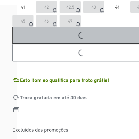
41
42
42.5
43
44
4
45
46
47
LOADING...
LOADING...
Este item se qualifica para frete grátis!
Troca gratuita em até 30 dias
Excluídos das promoções