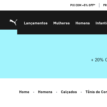
Skip
PIX COM +5% OFF*
FR
to
Content
Lançamentos
Mulheres
Homens
Infanti
+ 20%
Home
Homens
Calçados
Tênis de Cor