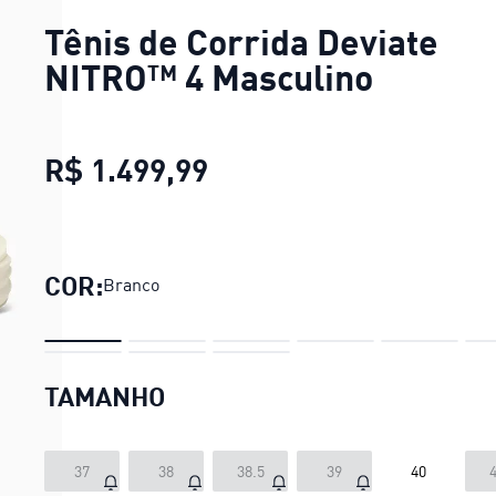
Tênis de Corrida Deviate
NITRO™ 4 Masculino
R$ 1.499,99
Tênis de Corrida Devia
COR:
Branco
TAMANHO
37
38
38.5
39
40
4