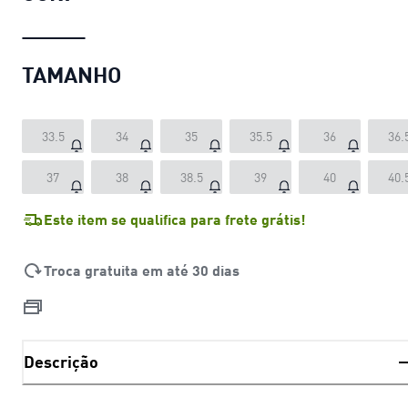
TAMANHO
33.5
34
35
35.5
36
36.
37
38
38.5
39
40
40.
Este item se qualifica para frete grátis!
Troca gratuita em até 30 dias
Descrição