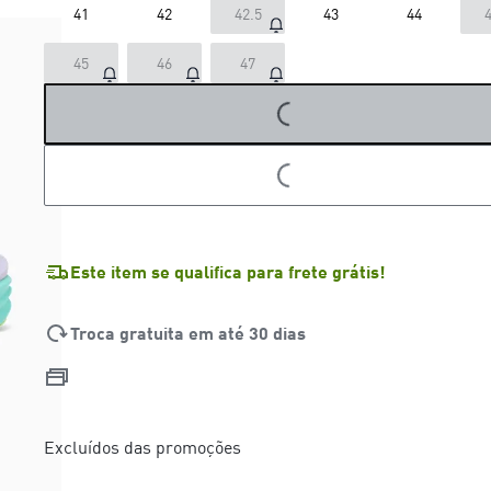
41
42
42.5
43
44
4
LOADING...
45
46
47
LOADING...
Este item se qualifica para frete grátis!
Troca gratuita em até 30 dias
Excluídos das promoções