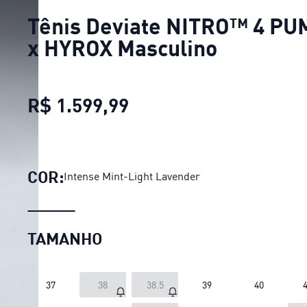
Tênis Deviate NITRO™ 4 PU
x HYROX Masculino
R$ 1.599,99
Tênis Deviate NITRO™ 
COR:
Intense Mint-Light Lavender
TAMANHO
37
38
38.5
39
40
4