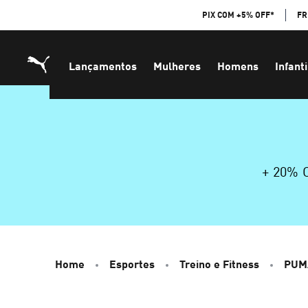
Skip
PIX COM +5% OFF*
FR
to
Content
Lançamentos
Mulheres
Homens
Infanti
+ 20%
Home
Esportes
Treino e Fitness
PUM