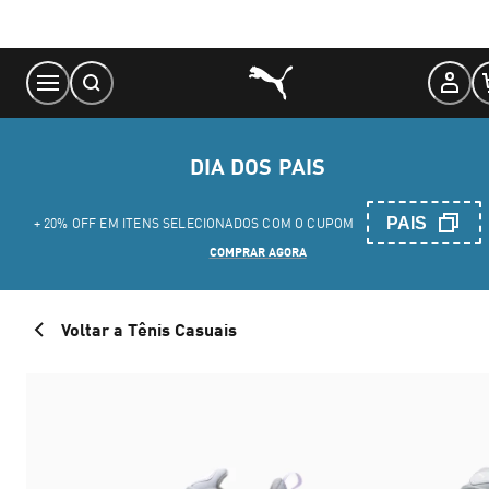
Skip
to
Content
DIA DOS PAIS
PAIS
+ 20% OFF EM ITENS SELECIONADOS COM O CUPOM
COMPRAR AGORA
Voltar a Tênis Casuais