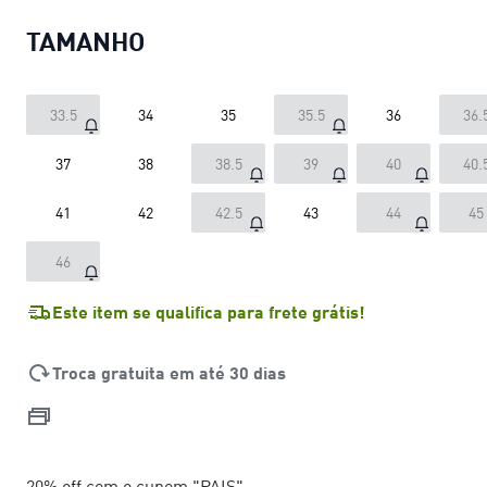
TAMANHO
33.5
34
35
35.5
36
36.
37
38
38.5
39
40
40.
41
42
42.5
43
44
45
46
Este item se qualifica para frete grátis!
Troca gratuita em até 30 dias
20% off com o cupom "PAIS"