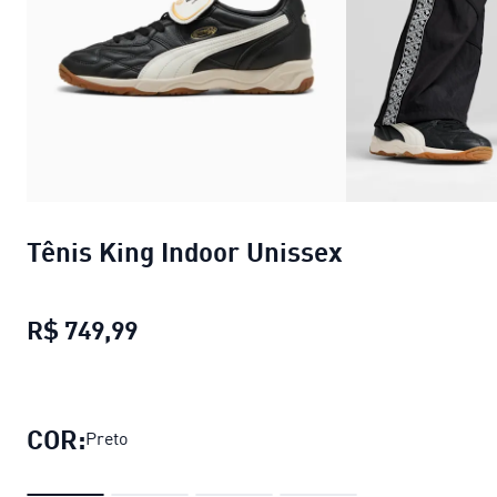
Tênis King Indoor Unissex
R$ 749,99
Tênis King Indoor Unissex
preço atu
COR:
Preto