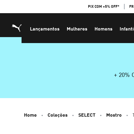
Skip
PIX COM +5% OFF*
FR
to
Content
Lançamentos
Mulheres
Homens
Infanti
+ 20%
Home
Coleções
SELECT
Mostro