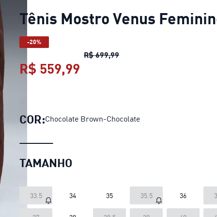
Tênis Mostro Venus Feminin
-20%
Tênis Mostro Venus Femini
R$ 699,99
R$ 559,99
Tênis Mostro Venus Femi
COR:
Chocolate Brown-Chocolate
TAMANHO
33.5
34
35
35.5
36
3