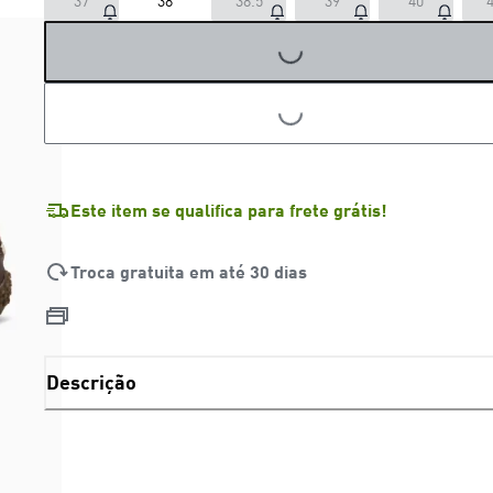
37
38
38.5
39
40
4
LOADING...
LOADING...
Este item se qualifica para frete grátis!
Troca gratuita em até 30 dias
Descrição