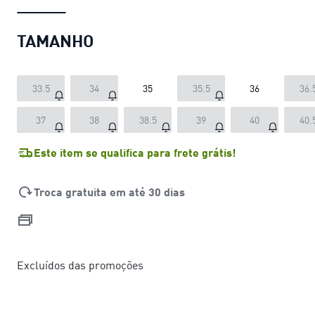
TAMANHO
33.5
34
35
35.5
36
36.
37
38
38.5
39
40
40.
Este item se qualifica para frete grátis!
Troca gratuita em até 30 dias
Excluídos das promoções