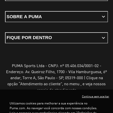
SOBRE A PUMA
FIQUE POR DENTRO
PUMA Sports Ltda - CNPJ: nº 05.406.034/0001-02 -
Endereço: Av. Queiroz Filho, 1700 - Vila Hamburguesa, 6º
andar, Torre A, São Paulo - SP, 05319-000 | Clique na
opção “Atendimento ao cliente”, no menu , e veja nossos
canais de atendimento
Continue sem aceitar
Utilizamos cookies para melhorar a sua experiência no
Puma.com. Ao navegar você concorda com nossas condições.
Leia e gerencie suas preferências clicando em "Definições de