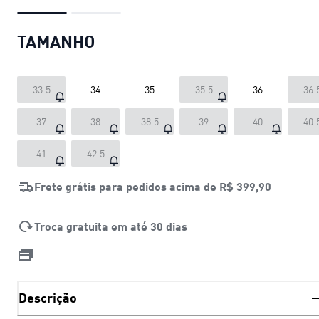
TAMANHO
33.5
34
35
35.5
36
36.
37
38
38.5
39
40
40.
41
42.5
Frete grátis para pedidos acima de
R$ 399,90
Troca gratuita em até 30 dias
Descrição