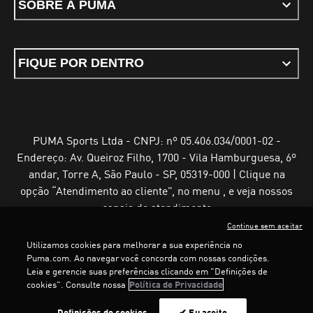
SOBRE A PUMA
FIQUE POR DENTRO
PUMA Sports Ltda - CNPJ: nº 05.406.034/0001-02 -
Endereço: Av. Queiroz Filho, 1700 - Vila Hamburguesa, 6º
andar, Torre A, São Paulo - SP, 05319-000 | Clique na
opção “Atendimento ao cliente”, no menu , e veja nossos
canais de atendimento
Continue sem aceitar
Utilizamos cookies para melhorar a sua experiência no
Puma.com. Ao navegar você concorda com nossas condições.
Leia e gerencie suas preferências clicando em "Definições de
Termos e Condições de Uso
Política de Privacidade
cookies". Consulte nossa
Política de Privacidade
Configurador de cookies
Definições de cookies
✔ Eu aceito