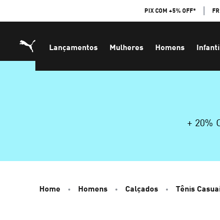
Skip
PIX COM +5% OFF*
FR
to
Content
Lançamentos
Mulheres
Homens
Infanti
+ 20%
Home
Homens
Calçados
Tênis Casua