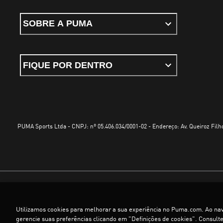
SOBRE A PUMA
FIQUE POR DENTRO
PUMA Sports Ltda - CNPJ: nº 05.406.034/0001-02 - Endereço: Av. Queiroz Filho
Termos e Condições de Uso
Política de Privacidade
Configurador de cookies
Utilizamos cookies para melhorar a sua experiência no Puma.com. Ao na
©
PUMA, 2025. Todos os direitos reservados
gerencie suas preferências clicando em "Definições de cookies". Consult