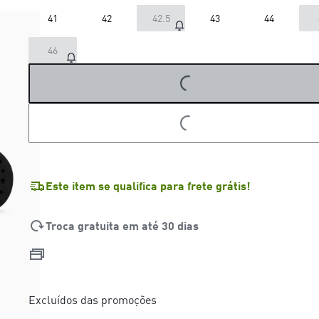
41
42
42.5
43
44
46
LOADING...
LOADING...
Este item se qualifica para frete grátis!
Troca gratuita em até 30 dias
Excluídos das promoções