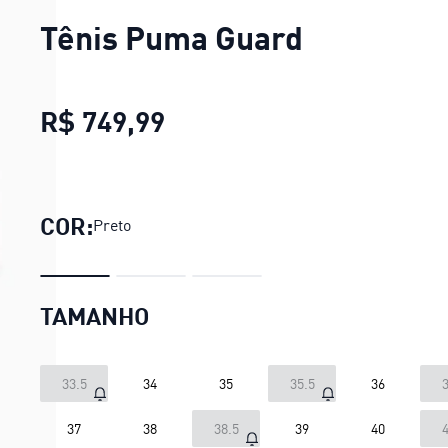
Tênis Puma Guard
R$ 749,99
Tênis Puma Guard
preço a
COR:
Preto
TAMANHO
33.5
34
35
35.5
36
3
37
38
38.5
39
40
4