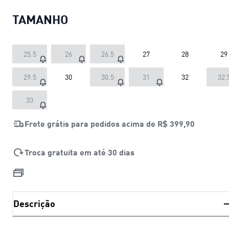
TAMANHO
25.5
26
26.5
27
28
29
29.5
30
30.5
31
32
32.
33
Frete grátis para pedidos acima de
R$ 399,90
Troca gratuita em até 30 dias
Descrição