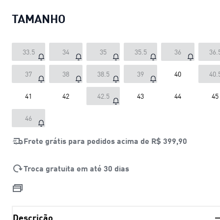
TAMANHO
33.5
34
35
35.5
36
36.
37
38
38.5
39
40
40.
41
42
42.5
43
44
45
46
Frete grátis para pedidos acima de
R$ 399,90
Troca gratuita em até 30 dias
Descrição