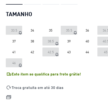
TAMANHO
33.5
34
35
35.5
36
36.
37
38
38.5
39
40
40.
41
42
42.5
43
44
45
46
Este item se qualifica para frete grátis!
Troca gratuita em até 30 dias