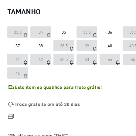
TAMANHO
33.5
34
35
35.5
36
36.
37
38
38.5
39
40
40.
41
42
42.5
43
44
45
46
Este item se qualifica para frete grátis!
Troca gratuita em até 30 dias
20% off com o cupom "PAIS"