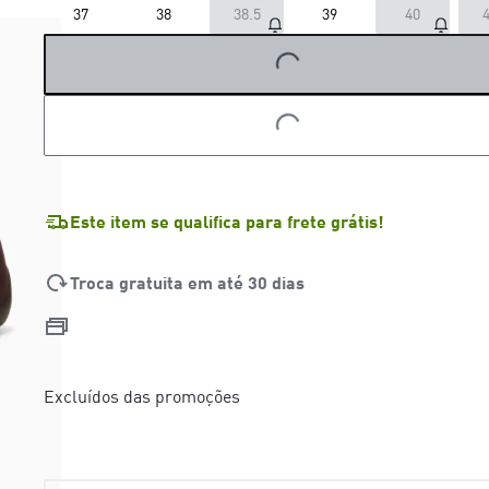
LOADING...
37
38
38.5
39
40
4
LOADING...
Este item se qualifica para frete grátis!
Troca gratuita em até 30 dias
Excluídos das promoções