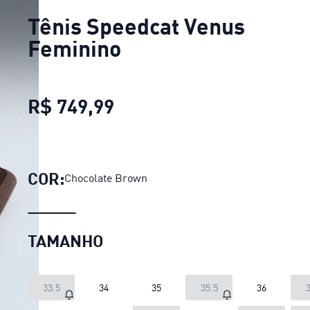
Tênis Speedcat Venus
Feminino
R$ 749,99
Tênis Speedcat Venus Fe
COR:
Chocolate Brown
TAMANHO
33.5
34
35
35.5
36
3