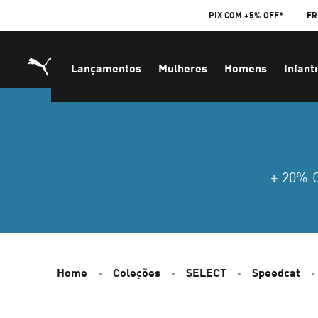
Skip
PIX COM +5% OFF*
FR
to
Content
Lançamentos
Mulheres
Homens
Infanti
+ 20%
Home
Coleções
SELECT
Speedcat