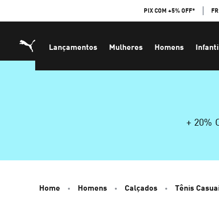
Skip
PIX COM +5% OFF*
FR
to
Content
Lançamentos
Mulheres
Homens
Infanti
+ 20%
Home
Homens
Calçados
Tênis Casua