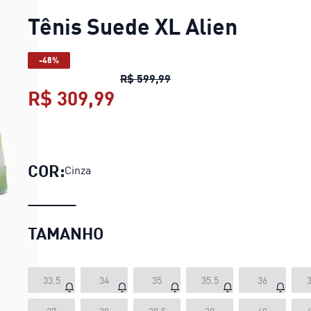
Tênis Suede XL Alien
-48%
Tênis Suede XL Alien
preço 
R$ 599,99
R$ 309,99
Tênis Suede XL Alien
preç
COR:
Cinza
TAMANHO
33.5
34
35
35.5
36
3