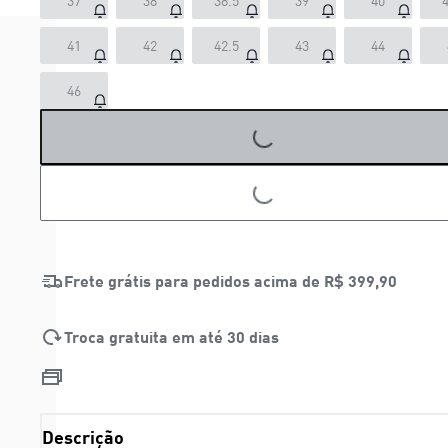
37
38
38.5
39
40
4
41
42
42.5
43
44
46
LOADING...
LOADING...
Frete grátis para pedidos acima de
R$ 399,90
Troca gratuita em até 30 dias
Descrição