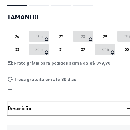
TAMANHO
26
26.5
27
28
29
29.
30
30.5
31
32
32.5
33
Frete grátis para pedidos acima de
R$ 399,90
Troca gratuita em até 30 dias
Descrição