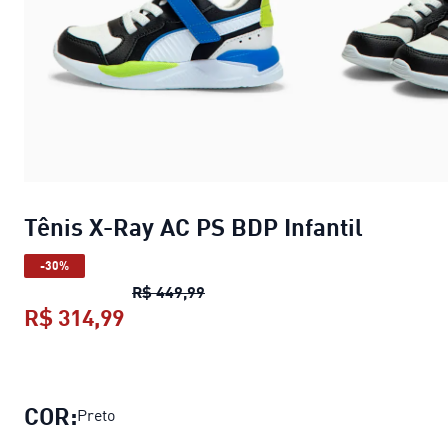
Tênis X-Ray AC PS BDP Infantil
-30%
Tênis X-Ray AC PS BDP Infantil
pr
R$ 449,99
R$ 314,99
Tênis X-Ray AC PS BDP Infantil
preç
COR:
Preto