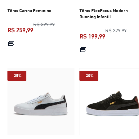
Tênis Carina Feminino
Tênis FlexFocus Modern
Running Infantil
preço original R$ 399,99
R$ 399,99
R$ 259,99
preço
R$ 329,99
R$ 199,99
preço atual R$ 259,99
preço atual R$
-35%
-20%