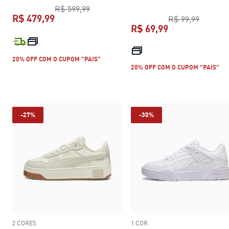
preço original R$ 599,99
R$ 599,99
R$ 479,99
preço or
R$ 99,99
R$ 69,99
preço atual R$ 479,99
preço atual R$ 
20% OFF COM O CUPOM "PAIS"
20% OFF COM O CUPOM "PAIS"
-27%
-30%
2 CORES
1 COR