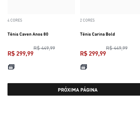
4 CORES
2 CORES
Tênis Caven Anos 80
Tênis Carina Bold
preço original R$ 449,99
preço
R$ 449,99
R$ 449,99
R$ 299,99
R$ 299,99
preço atual R$ 299,99
preço atual R$
PRÓXIMA PÁGINA