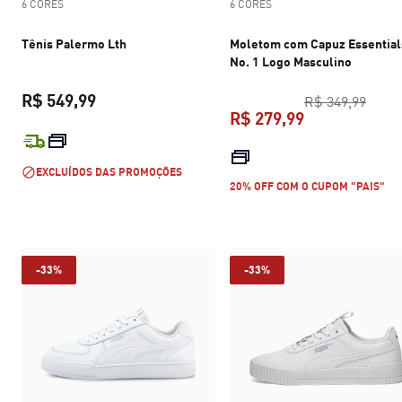
6 CORES
6 CORES
Tênis Palermo Lth
Moletom com Capuz Essential
No. 1 Logo Masculino
R$ 549,99
preço
R$ 349,99
R$ 279,99
preço atual R$ 549,99
preço atual R$
EXCLUÍDOS DAS PROMOÇÕES
20% OFF COM O CUPOM "PAIS"
-33%
-33%