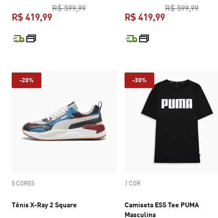
preço original R$ 599,99
preço
R$ 599,99
R$ 599,99
R$ 419,99
R$ 419,99
preço atual R$ 419,99
preço atual R$
-20%
-30%
5 CORES
1 COR
Tênis X-Ray 2 Square
Camiseta ESS Tee PUMA
Masculina