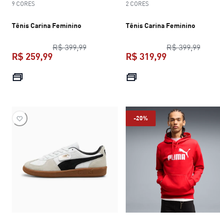
9 CORES
2 CORES
Tênis Carina Feminino
Tênis Carina Feminino
preço original R$ 399,99
preço
R$ 399,99
R$ 399,99
R$ 259,99
R$ 319,99
preço atual R$ 259,99
preço atual R$
-20%