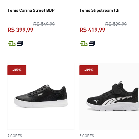
Tênis Carina Street BDP
Tênis Slipstream lth
preço original R$ 549,99
preço
R$ 549,99
R$ 599,99
R$ 399,99
R$ 419,99
preço atual R$ 399,99
preço atual R$
-35%
-39%
9 CORES
5 CORES