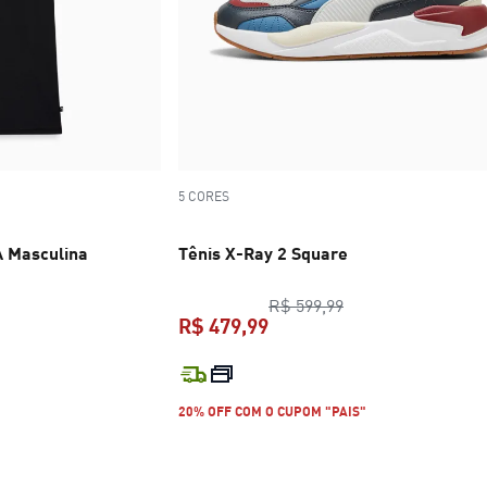
5 CORES
 Masculina
Tênis X-Ray 2 Square
original R$ 99,99
preço original R$ 
R$ 599,99
R$ 479,99
$ 69,99
preço atual R$ 479,99
20% OFF COM O CUPOM "PAIS"