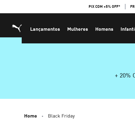
Skip
PIX COM +5% OFF*
FR
to
Content
Lançamentos
Mulheres
Homens
Infanti
+ 20%
Home
Black Friday