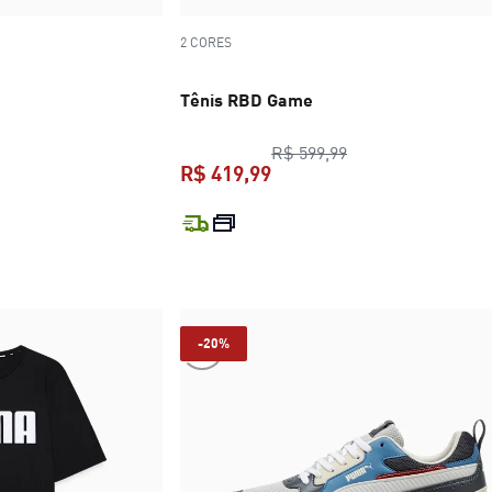
2 CORES
Tênis RBD Game
ço original R$ 599,99
preço original R$ 
R$ 599,99
R$ 419,99
R$ 419,99
preço atual R$ 419,99
-20%