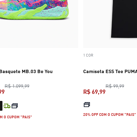
1 COR
 Basquete MB.03 Be You
Camiseta ESS Tee PUMA
preço original R$ 1.099,99
preço 
R$ 1.099,99
R$ 99,99
99
R$ 69,99
preço atual R$ 659,99
preço atual R
20% OFF COM O CUPOM "PAIS"
M O CUPOM "PAIS"