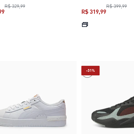
preço original R$ 329,99
pre
R$ 329,99
R$ 399,99
99
R$ 319,99
preço atual R$ 199,99
preço atual 
-31%