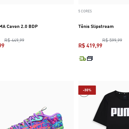
5 CORES
MA Caven 2.0 BDP
Tênis Slipstream
preço original R$ 449,99
pre
R$ 449,99
R$ 599,99
99
R$ 419,99
preço atual R$ 299,99
preço atual 
-30%