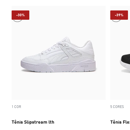
-30%
-39%
1 COR
5 CORES
Tênis Slipstream lth
Tênis Fl