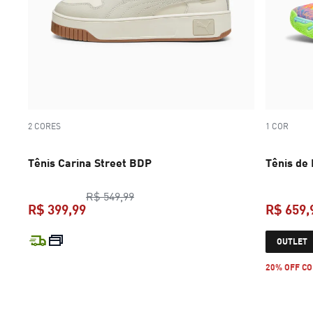
2 CORES
1 COR
Tênis Carina Street BDP
Tênis de
preço original R$ 549,99
R$ 549,99
R$ 399,99
R$ 659,
preço atual R$ 399,99
OUTLET
20% OFF CO