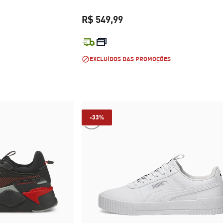
ço original R$ 399,99
R$ 549,99
R$ 319,99
preço atual R$ 549,99
EXCLUÍDOS DAS PROMOÇÕES
-33%