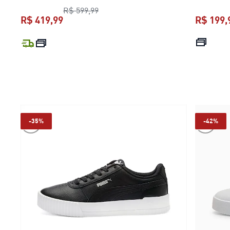
preço original R$ 599,99
R$ 599,99
R$ 419,99
R$ 199,
preço atual R$ 419,99
-35%
-42%