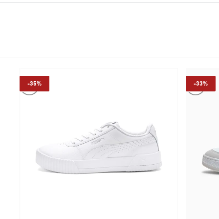
-35%
-33%