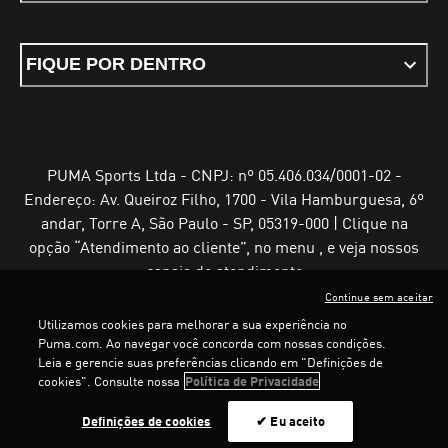
FIQUE POR DENTRO
PUMA Sports Ltda - CNPJ: nº 05.406.034/0001-02 -
Endereço: Av. Queiroz Filho, 1700 - Vila Hamburguesa, 6º
andar, Torre A, São Paulo - SP, 05319-000 | Clique na
opção “Atendimento ao cliente”, no menu , e veja nossos
canais de atendimento
Continue sem aceitar
Utilizamos cookies para melhorar a sua experiência no
Puma.com. Ao navegar você concorda com nossas condições.
Leia e gerencie suas preferências clicando em "Definições de
Termos e Condições de Uso
Política de Privacidade
cookies". Consulte nossa
Política de Privacidade
Configurador de cookies
Definições de cookies
✔ Eu aceito
©
PUMA, 2025. Todos os direitos reservados