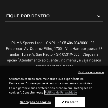
FIQUE POR DENTRO
PUMA Sports Ltda - CNPJ: nº 05.406.034/0001-02 -
Endereço: Av. Queiroz Filho, 1700 - Vila Hamburguesa, 6º
andar, Torre A, São Paulo - SP, 05319-000 | Clique na
opção “Atendimento ao cliente”, no menu , e veja nossos
canais de atendimento
Continue sem aceitar
Utilizamos cookies para melhorar a sua experiência no
Puma.com. Ao navegar você concorda com nossas condições.
Leia e gerencie suas preferências clicando em "Definições de
Termos e Condições de Uso
Política de Privacidade
cookies". Consulte nossa
Política de Privacidade
Configurador de cookies
Definições de cookies
✔ Eu aceito
©
PUMA, 2025. Todos os direitos reservados