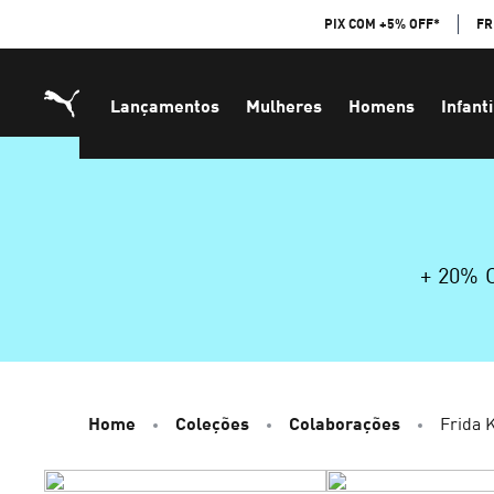
Skip
PIX COM +5% OFF*
FR
to
Content
Lançamentos
Mulheres
Homens
Infanti
+ 20%
Home
Coleções
Colaborações
Frida 