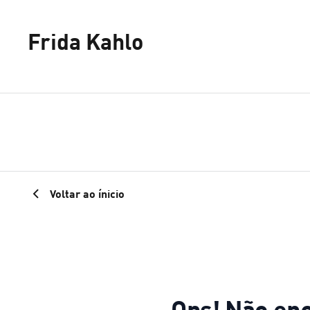
Frida Kahlo
Voltar ao ínicio
Ops! Não en