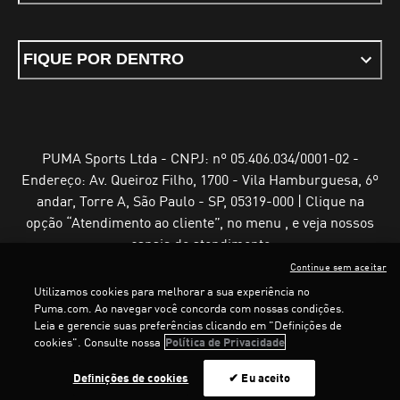
FIQUE POR DENTRO
PUMA Sports Ltda - CNPJ: nº 05.406.034/0001-02 -
Endereço: Av. Queiroz Filho, 1700 - Vila Hamburguesa, 6º
andar, Torre A, São Paulo - SP, 05319-000 | Clique na
opção “Atendimento ao cliente”, no menu , e veja nossos
canais de atendimento
Continue sem aceitar
Utilizamos cookies para melhorar a sua experiência no
Puma.com. Ao navegar você concorda com nossas condições.
Leia e gerencie suas preferências clicando em "Definições de
Termos e Condições de Uso
Política de Privacidade
cookies". Consulte nossa
Política de Privacidade
Configurador de cookies
Definições de cookies
✔ Eu aceito
©
PUMA, 2025. Todos os direitos reservados