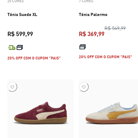
25 CORES
7 CORES
Tênis Suede XL
Tênis Palermo
preço
R$ 549,99
R$ 599,99
R$ 369,99
preço atual R$ 599,99
preço atual R$
20% OFF COM O CUPOM "PAIS"
20% OFF COM O CUPOM "PAIS"