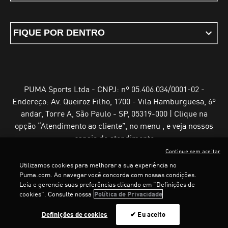
FIQUE POR DENTRO
PUMA Sports Ltda - CNPJ: nº 05.406.034/0001-02 -
Endereço: Av. Queiroz Filho, 1700 - Vila Hamburguesa, 6º
andar, Torre A, São Paulo - SP, 05319-000 | Clique na
opção “Atendimento ao cliente”, no menu , e veja nossos
canais de atendimento
Continue sem aceitar
Utilizamos cookies para melhorar a sua experiência no
Puma.com. Ao navegar você concorda com nossas condições.
Leia e gerencie suas preferências clicando em "Definições de
Termos e Condições de Uso
Política de Privacidade
cookies". Consulte nossa
Política de Privacidade
Configurador de cookies
Definições de cookies
✔ Eu aceito
©
PUMA, 2025. Todos os direitos reservados