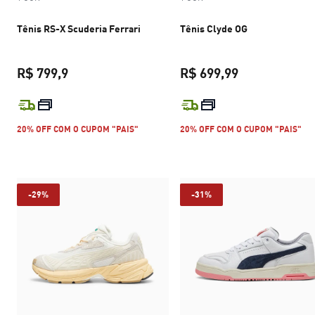
Tênis RS-X Scuderia Ferrari
Tênis Clyde OG
R$ 799,9
R$ 699,99
preço atual R$ 799,9
preço atual R$
20% OFF COM O CUPOM "PAIS"
20% OFF COM O CUPOM "PAIS"
-29%
-31%