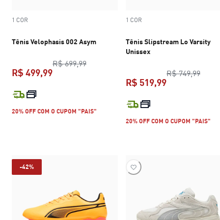
1 COR
1 COR
Tênis Velophasis 002 Asym
Tênis Slipstream Lo Varsity
Unissex
preço original R$ 699,99
R$ 699,99
R$ 499,99
preço
R$ 749,99
R$ 519,99
preço atual R$ 499,99
preço atual R$
20% OFF COM O CUPOM "PAIS"
20% OFF COM O CUPOM "PAIS"
-42%