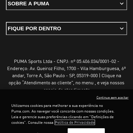
SOBRE A PUMA
FIQUE POR DENTRO
PUMA Sports Ltda - CNPJ: nº 05.406.034/0001-02 -
Endereço: Av. Queiroz Filho, 1700 - Vila Hamburguesa, 6º
andar, Torre A, São Paulo - SP, 05319-000 | Clique na
opção “Atendimento ao cliente”, no menu , e veja nossos
canais de atendimento
Continue sem aceitar
Utilizamos cookies para melhorar a sua experiência no
Puma.com. Ao navegar você concorda com nossas condições.
Leia e gerencie suas preferências clicando em "Definições de
Termos e Condições de Uso
Política de Privacidade
cookies". Consulte nossa
Política de Privacidade
Configurador de cookies