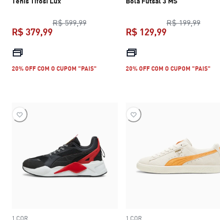
Tênis Tifosi Lux
Bola Futsal 3 MS
preço original R$ 599,99
preço
R$ 599,99
R$ 199,99
R$ 379,99
R$ 129,99
preço atual R$ 379,99
preço atual R$
20% OFF COM O CUPOM "PAIS"
20% OFF COM O CUPOM "PAIS"
1 COR
1 COR