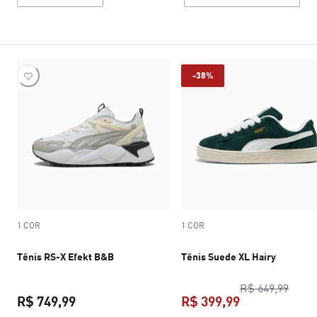
-38%
1 COR
1 COR
Tênis RS-X Efekt B&B
Tênis Suede XL Hairy
preço
R$ 649,99
R$ 749,99
R$ 399,99