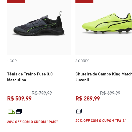
1 COR
3 CORES
Tênis de Treino Fuse 3.0
Chuteira de Campo King Matc
Masculino
Juvenil
preço original R$ 799,99
preço
R$ 799,99
R$ 699,99
R$ 509,99
R$ 289,99
preço atual R$ 509,99
preço atual R$
20% OFF COM O CUPOM "PAIS"
20% OFF COM O CUPOM "PAIS"