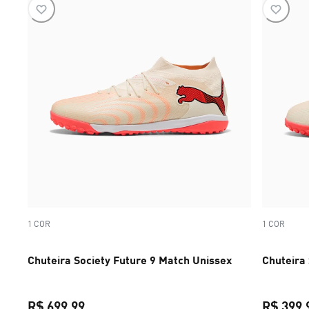
1 COR
1 COR
Chuteira Society Future 9 Match Unissex
Chuteira 
R$ 699,99
R$ 399,