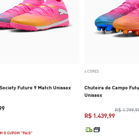
4 CORES
 Society Future 9 Match Unissex
Chuteira de Campo Futu
Unissex
99
R$ 1.799,9
R$ 1.439,99
preço atual R$ 749,99
preço atua
M O CUPOM "PAIS"