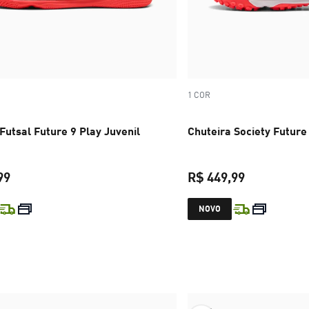
1 COR
Futsal Future 9 Play Juvenil
Chuteira Society Future 
99
R$ 449,99
preço atual R$ 399,99
preço atual 
NOVO