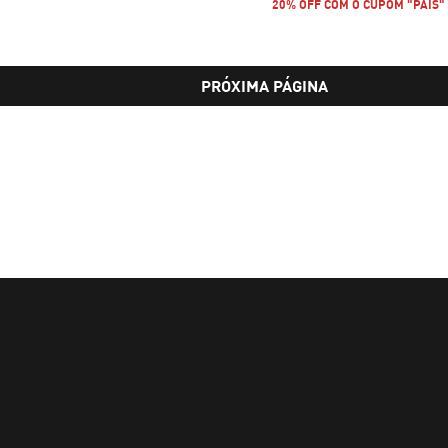
20% OFF COM O CUPOM "PAIS"
PRÓXIMA PÁGINA