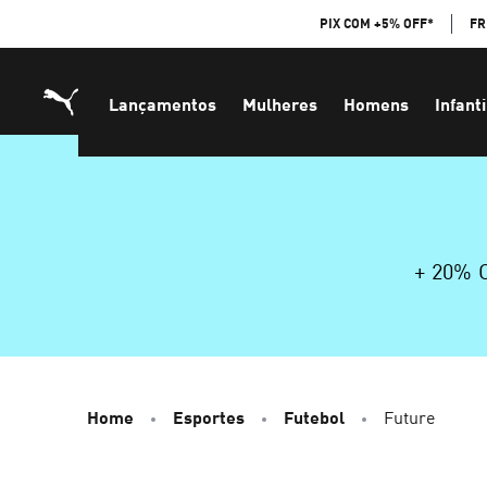
Skip
PIX COM +5% OFF*
FR
to
Content
Lançamentos
Mulheres
Homens
Infanti
+ 20%
Home
Esportes
Futebol
Future