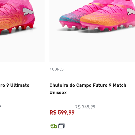
4 CORES
re 9 Ultimate
Chuteira de Campo Future 9 Match
Unissex
preço original R$ 1.799,99
preço original R$ 
9
R$ 749,99
R$ 599,99
l R$ 1.439,99
preço atual R$ 599,99