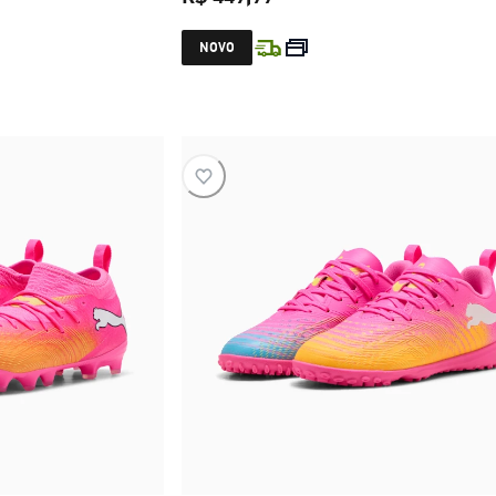
R$ 549,99
preço atual R$ 449,99
NOVO