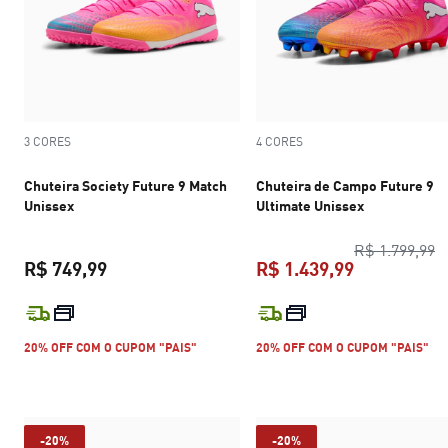
3 CORES
4 CORES
Chuteira Society Future 9 Match
Chuteira de Campo Future 9
Unissex
Ultimate Unissex
p
R$ 1.799,99
R$ 749,99
R$ 1.439,99
preço atual R$ 749,99
preço atual 
20% OFF COM O CUPOM "PAIS"
20% OFF COM O CUPOM "PAIS"
-20%
-20%