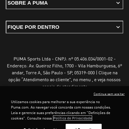
SOBRE A PUMA
FIQUE POR DENTRO
PUMA Sports Ltda - CNPJ: nº 05.406.034/0001-02 -
Endereço: Av. Queiroz Filho, 1700 - Vila Hamburguesa, 6º
andar, Torre A, São Paulo - SP, 05319-000 | Clique na
opção “Atendimento ao cliente”, no menu , e veja nossos
canais de atendimento
Continue sem aceitar
Utilizamos cookies para melhorar a sua experiência no
Puma.com. Ao navegar você concorda com nossas condições.
Leia e gerencie suas preferências clicando em "Definições de
Termos e Condições de Uso
Política de Privacidade
cookies". Consulte nossa
Política de Privacidade
Configurador de cookies