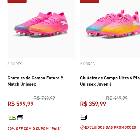
4 CORES
2 CORES
Chuteira de Campo Future 9
Chuteira de Campo Ultra 6 Pla
Match Unissex
Unissex Juvenil
preço original R$ 749,99
preço
R$ 749,99
R$ 449,99
R$ 599,99
R$ 359,99
preço atual R$ 599,99
preço atual R$
EXCLUÍDOS DAS PROMOÇÕES
20% OFF COM O CUPOM "PAIS"