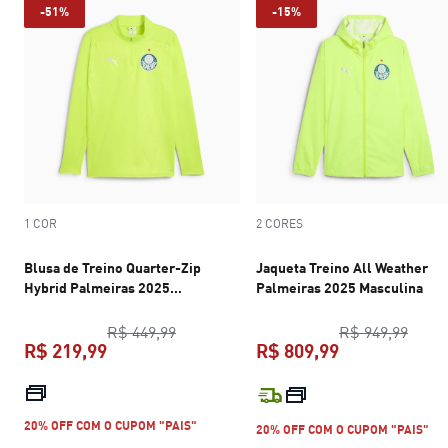
-51%
-15%
1 COR
2 CORES
Blusa de Treino Quarter-Zip
Jaqueta Treino All Weather
Hybrid Palmeiras 2025
Palmeiras 2025 Masculina
Masculina
preço original R$ 449,99
preço
R$ 449,99
R$ 949,99
R$ 219,99
R$ 809,99
preço atual R$ 219,99
preço atual R$
20% OFF COM O CUPOM "PAIS"
20% OFF COM O CUPOM "PAIS"