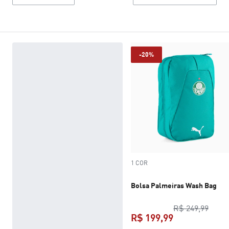
-20%
1 COR
Bolsa Palmeiras Wash Bag
preço
R$ 249,99
R$ 199,99