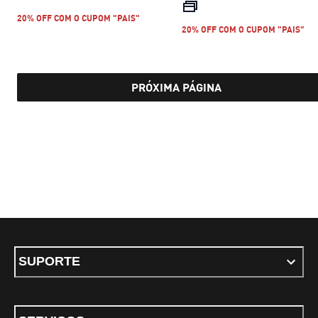
preço atual R$
20% OFF COM O CUPOM "PAIS"
20% OFF COM O CUPOM "PAIS"
PRÓXIMA PÁGINA
SUPORTE