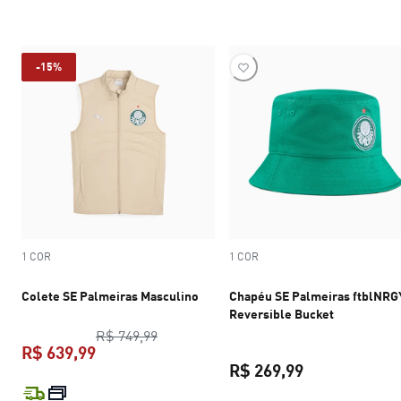
-15%
1 COR
1 COR
Colete SE Palmeiras Masculino
Chapéu SE Palmeiras ftblNRG
Reversible Bucket
preço original R$ 749,99
R$ 749,99
R$ 639,99
R$ 269,99
preço atual R$ 639,99