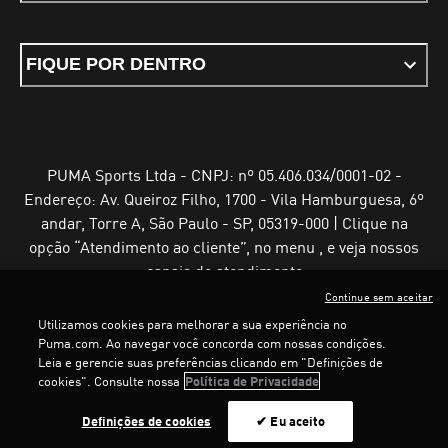
FIQUE POR DENTRO
PUMA Sports Ltda - CNPJ: nº 05.406.034/0001-02 -
Endereço: Av. Queiroz Filho, 1700 - Vila Hamburguesa, 6º
andar, Torre A, São Paulo - SP, 05319-000 | Clique na
opção “Atendimento ao cliente”, no menu , e veja nossos
canais de atendimento
Continue sem aceitar
Utilizamos cookies para melhorar a sua experiência no
Puma.com. Ao navegar você concorda com nossas condições.
Leia e gerencie suas preferências clicando em "Definições de
Termos e Condições de Uso
Política de Privacidade
cookies". Consulte nossa
Política de Privacidade
Configurador de cookies
Definições de cookies
✔ Eu aceito
©
PUMA, 2025. Todos os direitos reservados