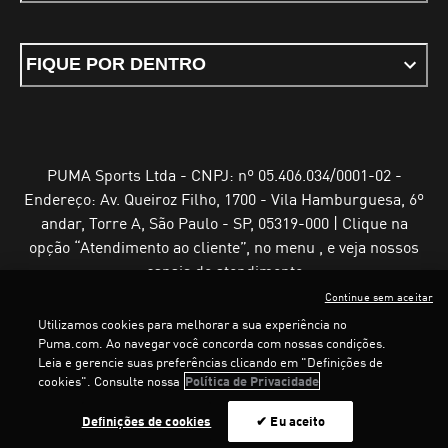
FIQUE POR DENTRO
PUMA Sports Ltda - CNPJ: nº 05.406.034/0001-02 -
Endereço: Av. Queiroz Filho, 1700 - Vila Hamburguesa, 6º
andar, Torre A, São Paulo - SP, 05319-000 | Clique na
opção “Atendimento ao cliente”, no menu , e veja nossos
canais de atendimento
Continue sem aceitar
Utilizamos cookies para melhorar a sua experiência no
Puma.com. Ao navegar você concorda com nossas condições.
Leia e gerencie suas preferências clicando em "Definições de
Termos e Condições de Uso
Política de Privacidade
cookies". Consulte nossa
Política de Privacidade
Configurador de cookies
Definições de cookies
✔ Eu aceito
©
PUMA, 2025. Todos os direitos reservados