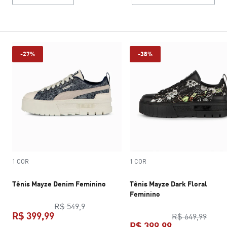
-27%
-38%
1 COR
1 COR
Tênis Mayze Denim Feminino
Tênis Mayze Dark Floral
Feminino
preço original R$ 549,9
R$ 549,9
R$ 399,99
preço
R$ 649,99
R$ 399,99