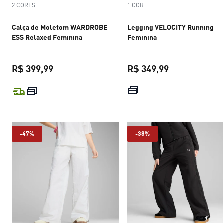
2 CORES
1 COR
Calça de Moletom WARDROBE
Legging VELOCITY Running
ESS Relaxed Feminina
Feminina
R$ 399,99
R$ 349,99
preço atual R$ 399,99
preço atual R$
-47%
-38%