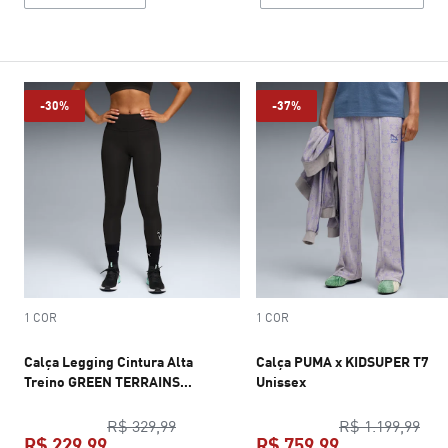
-30%
-37%
1 COR
1 COR
Calça Legging Cintura Alta
Calça PUMA x KIDSUPER T7
Treino GREEN TERRAINS
Unissex
Feminina
preço original R$ 329,99
preç
R$ 329,99
R$ 1.199,99
R$ 229,99
R$ 759,99