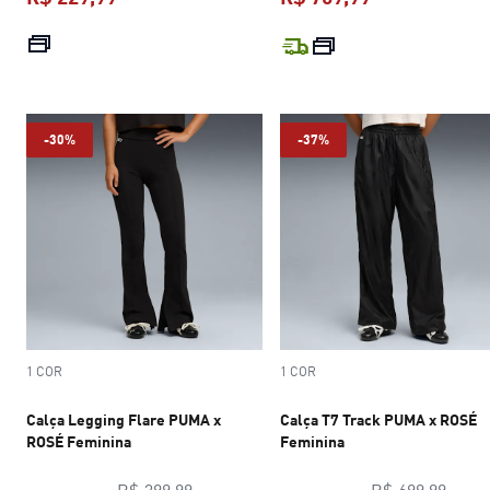
preço atual R$ 229,99
preço atual R$
-30%
-37%
1 COR
1 COR
Calça Legging Flare PUMA x
Calça T7 Track PUMA x ROSÉ
ROSÉ Feminina
Feminina
preço original R$ 399,99
preço
R$ 399,99
R$ 699,99