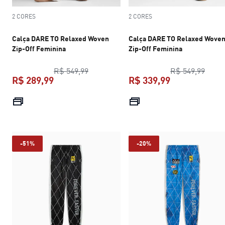
2 CORES
2 CORES
Calça DARE TO Relaxed Woven
Calça DARE TO Relaxed Wove
Zip-Off Feminina
Zip-Off Feminina
preço original R$ 549,99
preço
R$ 549,99
R$ 549,99
R$ 289,99
R$ 339,99
preço atual R$ 289,99
preço atual R$
-51%
-20%