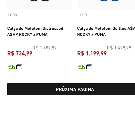
1 COR
1 COR
Calça de Moletom Distressed
Calça de Moletom Quilted A$
A$AP ROCKY x PUMA
ROCKY x PUMA
preço original R$ 1.499,99
p
R$ 1.499,99
R$ 1.499,99
R$ 734,99
R$ 1.199,99
preço atual R$ 734,99
preço atual 
PRÓXIMA PÁGINA