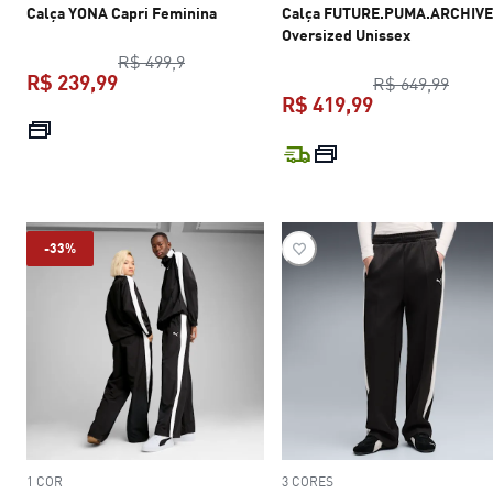
Calça YONA Capri Feminina
Calça FUTURE.PUMA.ARCHIVE
Oversized Unissex
preço original R$ 499,9
R$ 499,9
R$ 239,99
preço
R$ 649,99
R$ 419,99
preço atual R$ 239,99
preço atual R$
-33%
1 COR
3 CORES