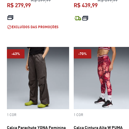
R$ 279,99
R$ 439,99
preço atual R$ 279,99
preço atual R$
EXCLUÍDOS DAS PROMOÇÕES
-43%
-70%
1 COR
1 COR
Calça Parachute YONA Feminina
Calça Cintura Alta W PUMA