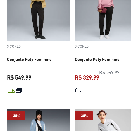
3 CORES
3 CORES
Conjunto Poly Feminino
Conjunto Poly Feminino
preço
R$ 549,99
R$ 549,99
R$ 329,99
preço atual R$ 549,99
preço atual R$
-38%
-28%