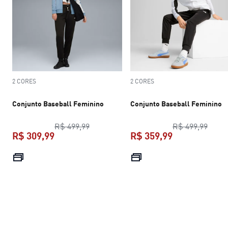
2 CORES
2 CORES
Conjunto Baseball Feminino
Conjunto Baseball Feminino
preço original R$ 499,99
preço
R$ 499,99
R$ 499,99
R$ 309,99
R$ 359,99
preço atual R$ 309,99
preço atual R$