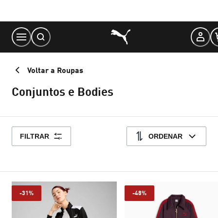
Skip
to
Content
Voltar a Roupas
Conjuntos e Bodies
FILTRAR
ORDENAR
-31%
-48%