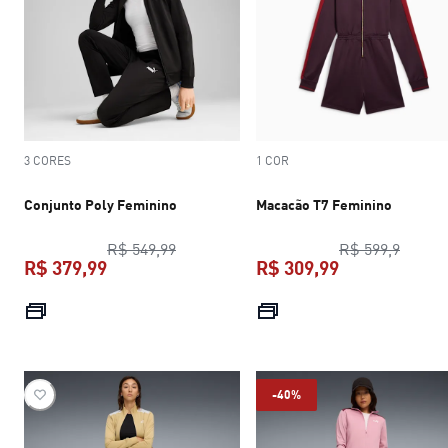
3 CORES
1 COR
Conjunto Poly Feminino
Macacão T7 Feminino
preço original R$ 549,99
preço 
R$ 549,99
R$ 599,9
R$ 379,99
R$ 309,99
preço atual R$ 379,99
preço atual R$
-40%