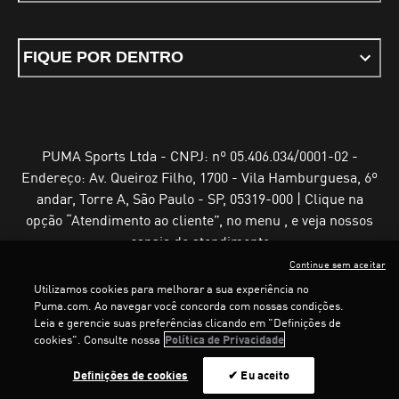
FIQUE POR DENTRO
PUMA Sports Ltda - CNPJ: nº 05.406.034/0001-02 -
Endereço: Av. Queiroz Filho, 1700 - Vila Hamburguesa, 6º
andar, Torre A, São Paulo - SP, 05319-000 | Clique na
opção “Atendimento ao cliente”, no menu , e veja nossos
canais de atendimento
Continue sem aceitar
Utilizamos cookies para melhorar a sua experiência no
Puma.com. Ao navegar você concorda com nossas condições.
Leia e gerencie suas preferências clicando em "Definições de
Termos e Condições de Uso
Política de Privacidade
cookies". Consulte nossa
Política de Privacidade
Configurador de cookies
Definições de cookies
✔ Eu aceito
©
PUMA, 2025. Todos os direitos reservados