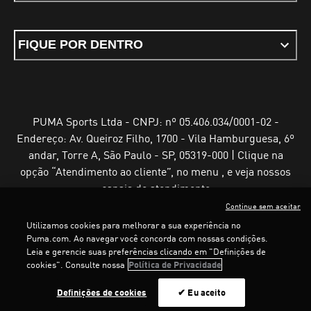
FIQUE POR DENTRO
PUMA Sports Ltda - CNPJ: nº 05.406.034/0001-02 -
Endereço: Av. Queiroz Filho, 1700 - Vila Hamburguesa, 6º
andar, Torre A, São Paulo - SP, 05319-000 | Clique na
opção “Atendimento ao cliente”, no menu , e veja nossos
canais de atendimento
Continue sem aceitar
Utilizamos cookies para melhorar a sua experiência no
Puma.com. Ao navegar você concorda com nossas condições.
Leia e gerencie suas preferências clicando em "Definições de
Termos e Condições de Uso
Política de Privacidade
cookies". Consulte nossa
Política de Privacidade
Configurador de cookies
Definições de cookies
✔ Eu aceito
©
PUMA, 2025. Todos os direitos reservados