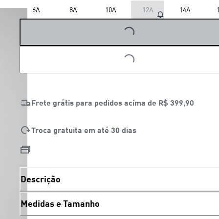
6A
8A
10A
12A
14A
LOADING...
LOADING...
Frete grátis para pedidos acima de
R$ 399,90
Troca gratuita em até 30 dias
Descrição
Medidas e Tamanho