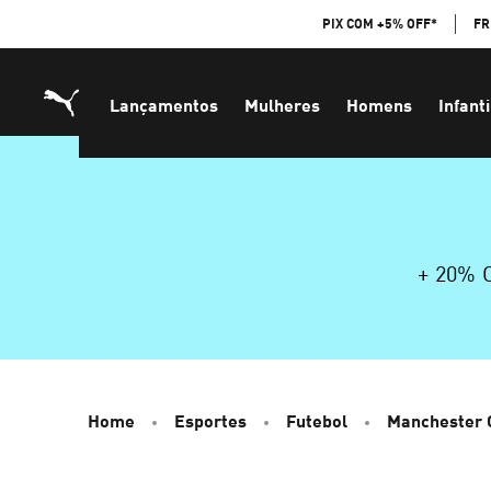
Skip
PIX COM +5% OFF*
FR
to
Content
Lançamentos
Mulheres
Homens
Infanti
+ 20%
Home
Esportes
Futebol
Manchester 