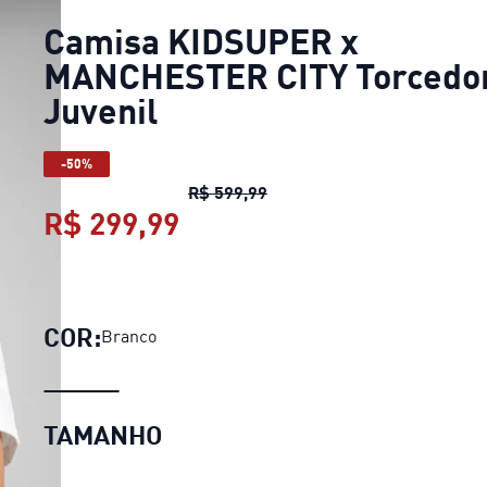
Camisa KIDSUPER x
MANCHESTER CITY Torcedo
Juvenil
-50%
Camisa KIDSUPER x MANCHE
R$ 599,99
R$ 299,99
Camisa KIDSUPER x MANC
COR:
Branco
TAMANHO