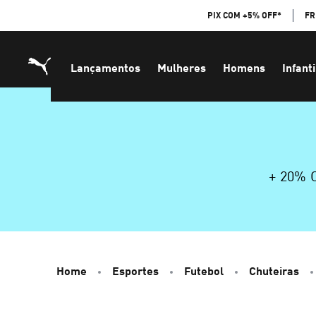
Skip
PIX COM +5% OFF*
FR
to
Content
Lançamentos
Mulheres
Homens
Infanti
+ 20%
Home
Esportes
Futebol
Chuteiras