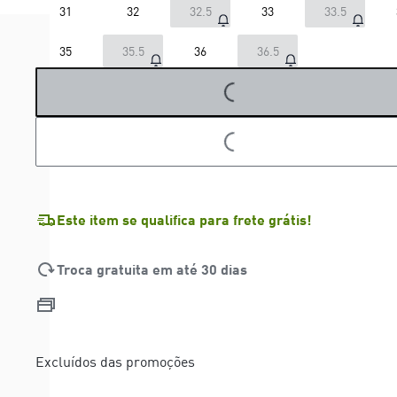
31
32
32.5
33
33.5
35
35.5
36
36.5
LOADING...
LOADING...
Este item se qualifica para frete grátis!
Troca gratuita em até 30 dias
Excluídos das promoções