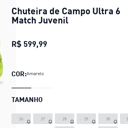
Chuteira de Campo Ultra 6
Match Juvenil
R$ 599,99
Chuteira de Campo Ultra 
COR:
Amarelo
TAMANHO
26
27
28
29
30
3