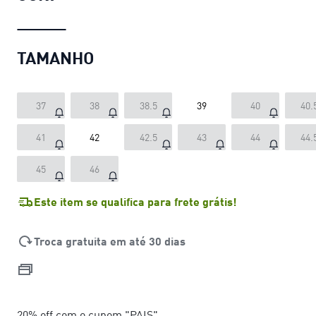
TAMANHO
37
38
38.5
39
40
40.
41
42
42.5
43
44
44.
45
46
Este item se qualifica para frete grátis!
Troca gratuita em até 30 dias
20% off com o cupom "PAIS"