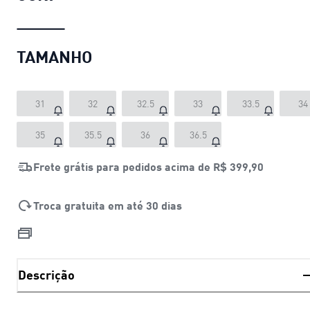
TAMANHO
31
32
32.5
33
33.5
34
35
35.5
36
36.5
Frete grátis para pedidos acima de
R$ 399,90
Troca gratuita em até 30 dias
Descrição