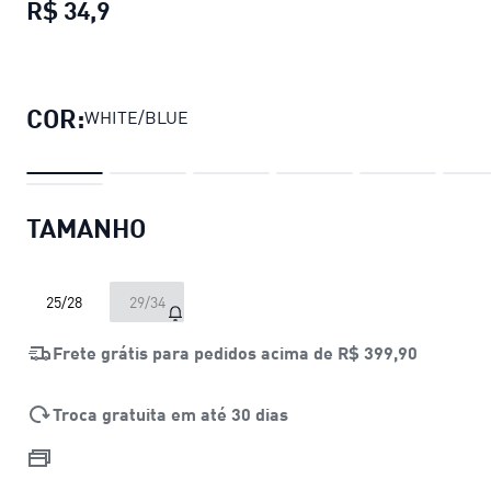
R$ 34,9
Meia Sapatilha Infantil (3 pares)
preço 
COR:
WHITE/BLUE
TAMANHO
25/28
29/34
Frete grátis para pedidos acima de
R$ 399,90
Troca gratuita em até 30 dias