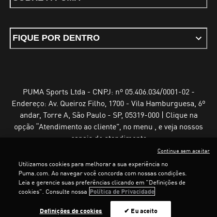
FIQUE POR DENTRO
PUMA Sports Ltda - CNPJ: nº 05.406.034/0001-02 -
Endereço: Av. Queiroz Filho, 1700 - Vila Hamburguesa, 6º
andar, Torre A, São Paulo - SP, 05319-000 | Clique na
opção “Atendimento ao cliente”, no menu , e veja nossos
canais de atendimento
Continue sem aceitar
Utilizamos cookies para melhorar a sua experiência no
Puma.com. Ao navegar você concorda com nossas condições.
Leia e gerencie suas preferências clicando em "Definições de
Termos e Condições de Uso
Política de Privacidade
cookies". Consulte nossa
Política de Privacidade
Configurador de cookies
LOADING...
LO
Definições de cookies
✔ Eu aceito
©
PUMA, 2025. Todos os direitos reservados