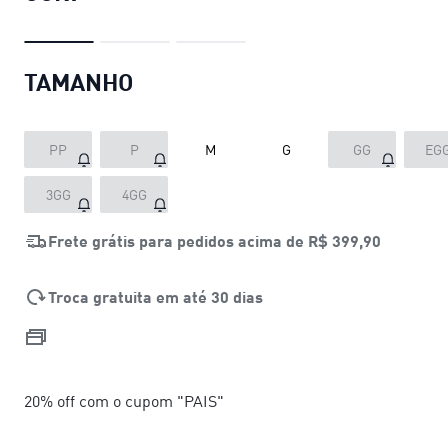
TAMANHO
PP
P
M
G
GG
EG
3GG
4GG
Frete grátis para pedidos acima de
R$ 399,90
Troca gratuita em até 30 dias
20% off com o cupom "PAIS"