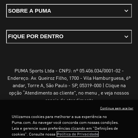
SOBRE A PUMA
FIQUE POR DENTRO
PUMA Sports Ltda - CNPJ: nº 05.406.034/0001-02 -
Endereço: Av. Queiroz Filho, 1700 - Vila Hamburguesa, 6º
andar, Torre A, São Paulo - SP, 05319-000 | Clique na
opção “Atendimento ao cliente”, no menu , e veja nossos
canais de atendimento
Continue sem aceitar
Utilizamos cookies para melhorar a sua experiência no
Puma.com. Ao navegar você concorda com nossas condições.
Leia e gerencie suas preferências clicando em "Definições de
Termos e Condições de Uso
Política de Privacidade
cookies". Consulte nossa
Política de Privacidade
Configurador de cookies