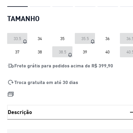
TAMANHO
33.5
34
35
35.5
36
36.
37
38
38.5
39
40
40.
Frete grátis para pedidos acima de
R$ 399,90
Troca gratuita em até 30 dias
Descrição