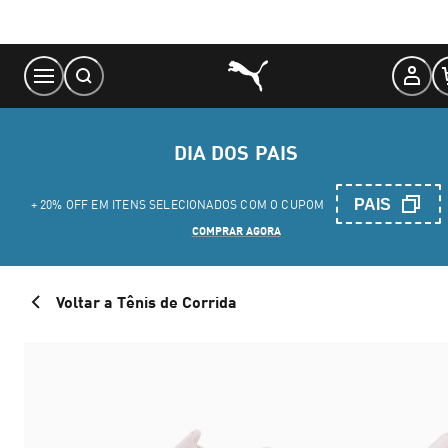
Skip
to
Content
DIA DOS PAIS
PAIS
+ 20% OFF EM ITENS SELECIONADOS COM O CUPOM
COMPRAR AGORA
Voltar a Tênis de Corrida