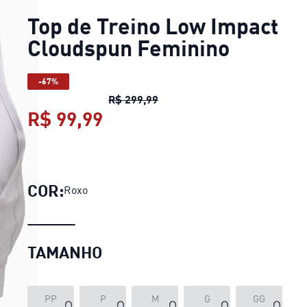
Top de Treino Low Impact
Cloudspun Feminino
-67%
Top de Treino Low Impact Cl
R$ 299,99
R$ 99,99
Top de Treino Low Impact 
COR:
Roxo
TAMANHO
PP
P
M
G
GG