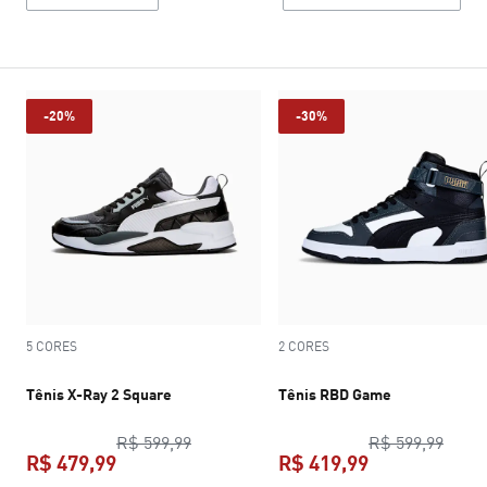
-20%
-30%
5 CORES
2 CORES
Tênis X-Ray 2 Square
Tênis RBD Game
preço original R$ 599,99
preço
R$ 599,99
R$ 599,99
R$ 479,99
R$ 419,99