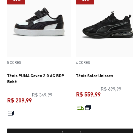
5 CORES
4 CORES
Tênis PUMA Caven 2.0 AC BDP
Tênis Solar Unissex
Bebê
preço
R$ 699,99
R$ 559,99
preço original R$ 349,99
R$ 349,99
R$ 209,99
preço atual R$
preço atual R$ 209,99