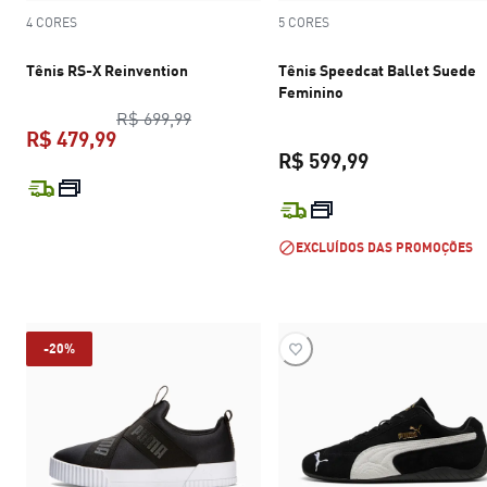
4 CORES
5 CORES
Tênis RS-X Reinvention
Tênis Speedcat Ballet Suede
Feminino
preço original R$ 699,99
R$ 699,99
R$ 479,99
R$ 599,99
preço atual R$ 479,99
preço atual R$
EXCLUÍDOS DAS PROMOÇÕES
-20%