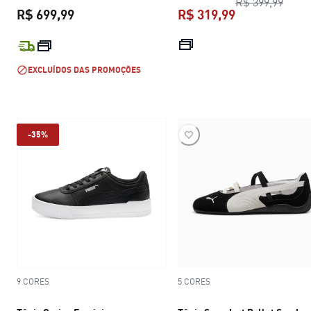
preço
R$ 399,99
R$ 699,99
R$ 319,99
preço atual R$ 699,99
preço atual R$
EXCLUÍDOS DAS PROMOÇÕES
-35%
9 CORES
5 CORES